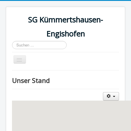
SG Kümmertshausen-
Engishofen
Suchen
...
Navigation
an/aus
Home
Unser Stand
Verein
Schiessen
Links
Fotogalerie